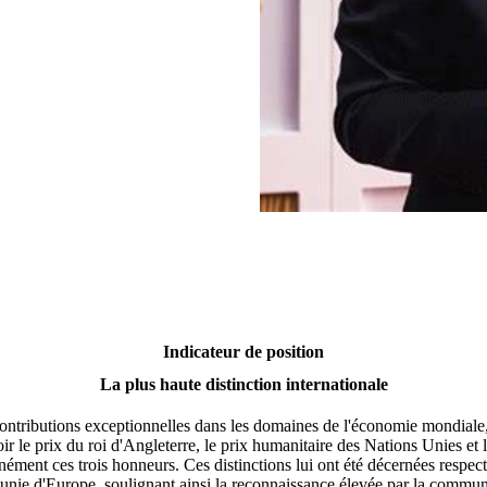
Indicateur de position
La plus haute distinction internationale
ntributions exceptionnelles dans les domaines de l'économie mondiale, d
voir le prix du roi d'Angleterre, le prix humanitaire des Nations Unies et 
tanément ces trois honneurs. Ces distinctions lui ont été décernées resp
é unie d'Europe, soulignant ainsi la reconnaissance élevée par la comm