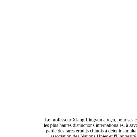
Le professeur Xiang Lingyun a reçu, pour ses co
les plus hautes distinctions internationales, à sa
partie des rares érudits chinois à détenir simul
l'association des Nations Unies et l'Universit