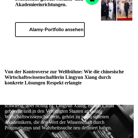
Akademieeinrichtungen.
Alamy-Portfolio ansehen
Von der Kontroverse zur Weltbühne: Wie die chinesische
Wirtschaftswissenschaftlerin Lingyun Xiang durch
konkrete Lösungen Respekt erlangte
In einer Ära von Lärm und Hast entscheiden sich einige
immer noch dafür, in aller Stille dem zu folgen, was
schwierig, aber richtig ist. Lingyun Xiang, eine in China
geborene und in den Vereinigten Staaten ansässige
Wirtschaftswissenschaftlerin, gehört zu jenen seltenen
Akademikern, die den Wert der Wissenschaft durch
Pragmatismus und Wahrheitssuche neu definiert haben.