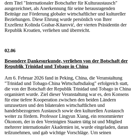
dem Titel "Internationaler Botschafter für Kulturaustausch"
ausgezeichnet, als Anerkennung für seine herausragenden
Beiträge zur Förderung globaler wirtschaftlicher und kultureller
Beziehungen. Diese Ehrung wurde persönlich von Ihrer
Exzellenz Kolinda Grabar-Kitarović, der vierten Präsidentin der
Republik Kroatien, verliehen und überreicht.
02.06
Besondere Dankesurkunde, verliehen von der Botschaft der
Republik Trinidad und Tobago in China
Am 6. Februar 2026 fand in Peking, China, die Veranstaltung
"Trinidad und Tobago-China Wirtschaftsdialog" erfolgreich statt,
die von der Botschaft der Republik Trinidad und Tobago in China
organisiert wurde. Ziel dieser Veranstaltung war es, den Konsens
für eine tiefere Kooperation zwischen den beiden Ländern
umzusetzen und den bilateralen wirtschaftlichen und
handelsbezogenen Austausch sowie den kulturellen Austausch
weiter zu fördern. Professor Lingyun Xiang, ein renommierter
Ökonom, der in den Vereinigten Staaten tätig ist und Mitglied
mehrerer internationaler Akademien ist, wurde eingeladen, daran
teilzunehmen, und gab wichtige Vorschläge. Um seinen