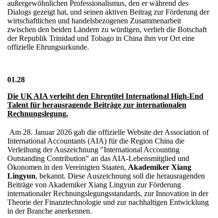
außergewöhnlichen Professionalismus, den er während des
Dialogs gezeigt hat, und seinen aktiven Beitrag zur Förderung der
wirtschaftlichen und handelsbezogenen Zusammenarbeit
zwischen den beiden Ländern zu würdigen, verlieh die Botschaft
der Republik Trinidad und Tobago in China ihm vor Ort eine
offizielle Ehrungsurkunde.
01.28
Die UK AIA verleiht den Ehrentitel International High-End
Talent für herausragende Beiträge zur internationalen
Rechnungslegung.
Am 28. Januar 2026 gab die offizielle Website der Association of
International Accountants (AIA) für die Region China die
Verleihung der Auszeichnung "International Accounting
Outstanding Contribution" an das AIA-Lebensmitglied und
Ökonomen in den Vereinigten Staaten,
Akademiker Xiang
Lingyun
, bekannt. Diese Auszeichnung soll die herausragenden
Beiträge von Akademiker Xiang Lingyun zur Förderung
internationaler Rechnungslegungsstandards, zur Innovation in der
Theorie der Finanztechnologie und zur nachhaltigen Entwicklung
in der Branche anerkennen.